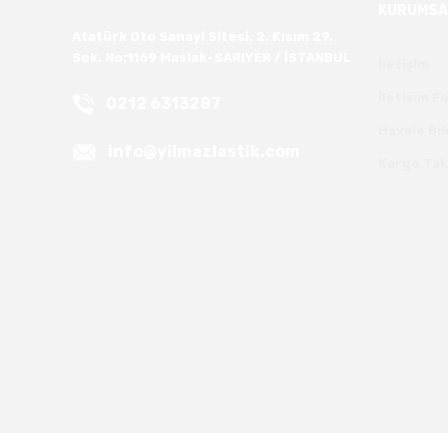
KURUMSA
Atatürk Oto Sanayi Sitesi. 2. Kısım 29.
Sok. No:1169 Maslak-SARIYER / İSTANBUL
İletişim
İletişim 
0212 6313287
Havale Bi
info@yilmazlastik.com
Kargo Tak