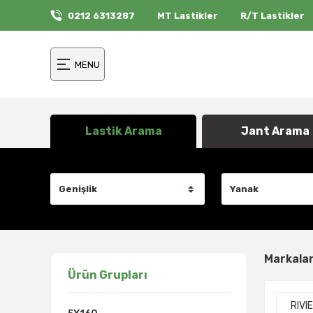
0212 6313287
MT Lastikler
R/T Lastikler
MENU
Lastik Arama
Jant Arama
Markala
Ürün Grupları
RIVI