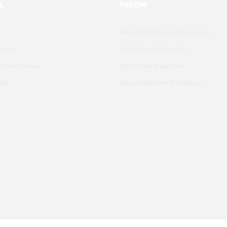
L
YARDIM
Mesafeli Satış Sözleşmesi
Formu
Gizlilik ve Güvenlik
ldirim Formu
İptal İade Koşullari
ibi
Kişisel Veriler Politikası