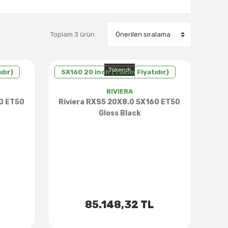
Toplam 3 ürün
Tükendi
dır)
5X160 20 inch (Takım Fiyatıdır)
RIVIERA
60 ET50
Riviera RXS5 20X8.0 5X160 ET50
Gloss Black
85.148,32 TL