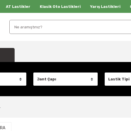
AT Lastikler
Klasik Oto Lastikleri
Yarış Lastikleri
r
ERA