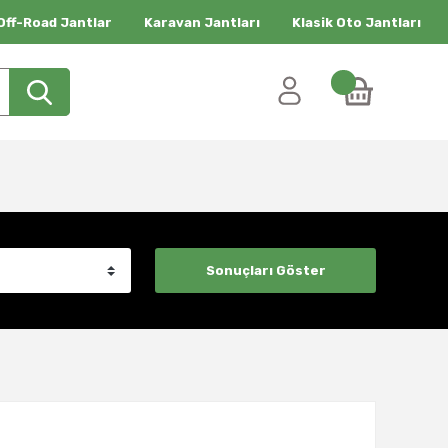
Off-Road Jantlar
Karavan Jantları
Klasik Oto Jantları