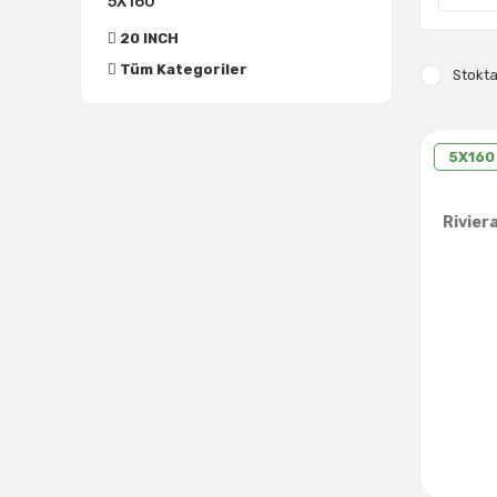
5X160
20 INCH
Tüm Kategoriler
Stokta
5X160 
Rivier