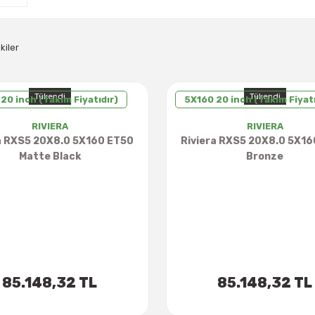
kiler
Tükendi
Tükendi
20 inch (Takım Fiyatıdır)
5X160 20 inch (Takım Fiyatı
RIVIERA
RIVIERA
a RXS5 20X8.0 5X160 ET50
Riviera RXS5 20X8.0 5X1
Matte Black
Bronze
85.148,32 TL
85.148,32 TL