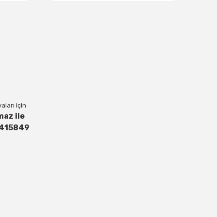
ları için
maz ile
4415849