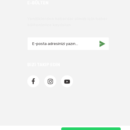
E-BÜLTEN
Yeniliklerden haberdar olmak için haber
bültenimize kaydolun
BİZİ TAKİP EDİN