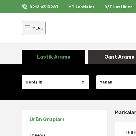
0212 6313287
MT Lastikler
R/T Lastikler
MENU
Lastik Arama
Jant Arama
Markala
Ürün Grupları
GOO