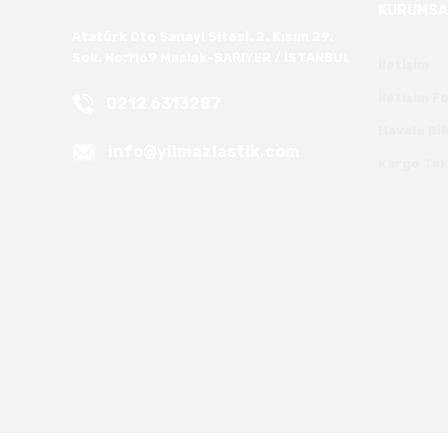
KURUMSA
Atatürk Oto Sanayi Sitesi. 2. Kısım 29.
Sok. No:1169 Maslak-SARIYER / İSTANBUL
İletişim
İletişim 
0212 6313287
Havale Bi
info@yilmazlastik.com
Kargo Tak