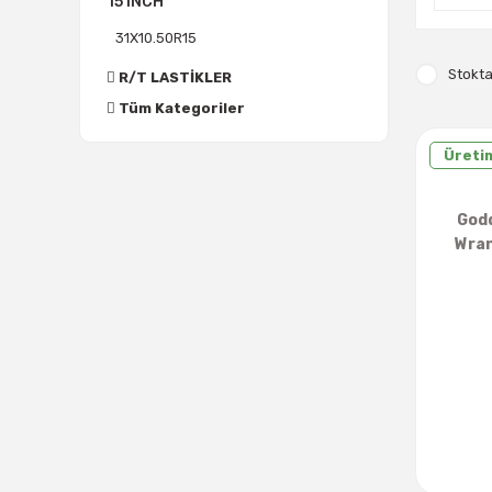
15 INCH
31X10.50R15
Stokta
R/T LASTİKLER
Tüm Kategoriler
Üretim
God
Wran