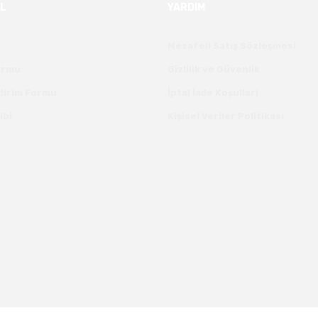
L
YARDIM
Mesafeli Satış Sözleşmesi
Formu
Gizlilik ve Güvenlik
ldirim Formu
İptal İade Koşullari
ibi
Kişisel Veriler Politikası