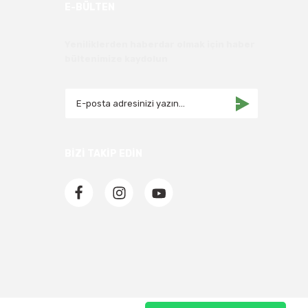
E-BÜLTEN
Yeniliklerden haberdar olmak için haber
bültenimize kaydolun
BİZİ TAKİP EDİN