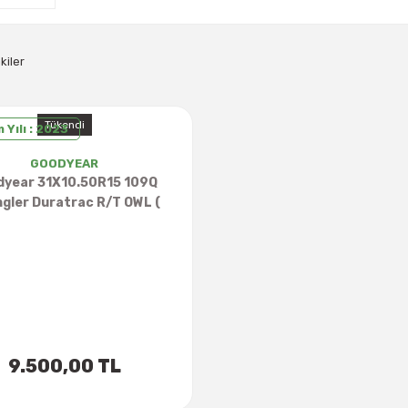
kiler
Tükendi
 Yılı : 2023
GOODYEAR
dyear 31X10.50R15 109Q
gler Duratrac R/T OWL (
Beyaz Yazılı )
9.500,00 TL