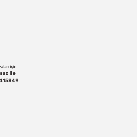
ları için
maz ile
4415849