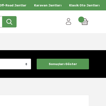
Off-Road Jantlar
Karavan Jantları
Klasik Oto Jantları