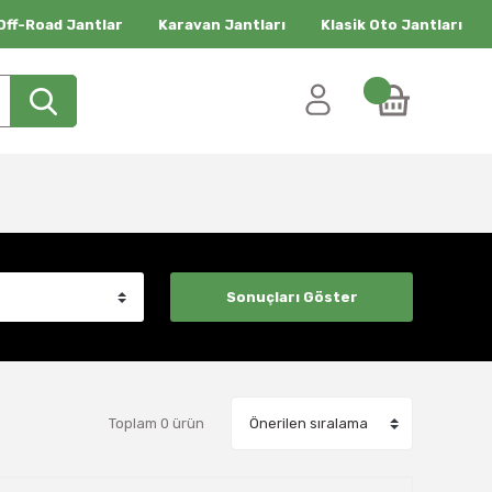
Off-Road Jantlar
Karavan Jantları
Klasik Oto Jantları
Toplam 0 ürün