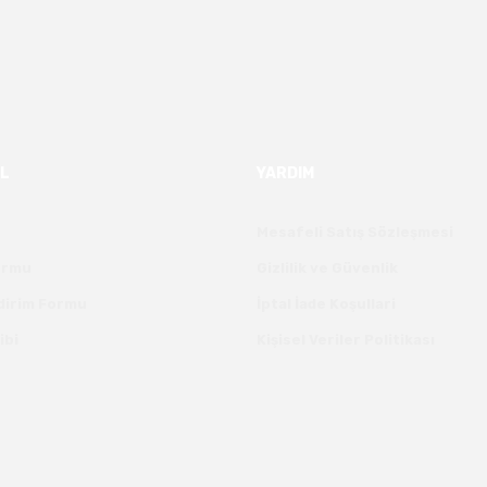
L
YARDIM
Mesafeli Satış Sözleşmesi
Formu
Gizlilik ve Güvenlik
ldirim Formu
İptal İade Koşullari
ibi
Kişisel Veriler Politikası