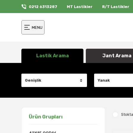
0212 6313287
MT Lastikler
R/T Lastikler
MENU
Lastik Arama
Jant Arama
Stokta
Ürün Grupları