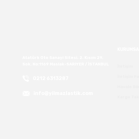
KURUMSA
Atatürk Oto Sanayi Sitesi. 2. Kısım 29.
Sok. No:1169 Maslak-SARIYER / İSTANBUL
İletişim
İletişim 
0212 6313287
Havale Bi
info@yilmazlastik.com
Kargo Tak