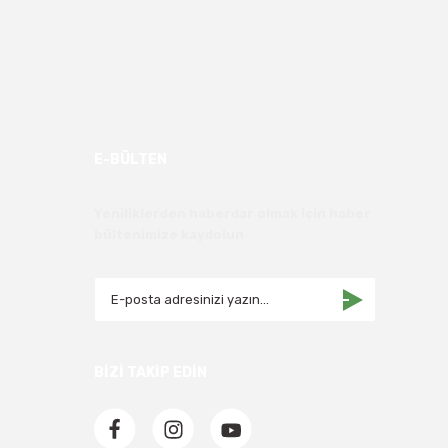
E-BÜLTEN
Yeniliklerden haberdar olmak için haber
bültenimize kaydolun
BİZİ TAKİP EDİN