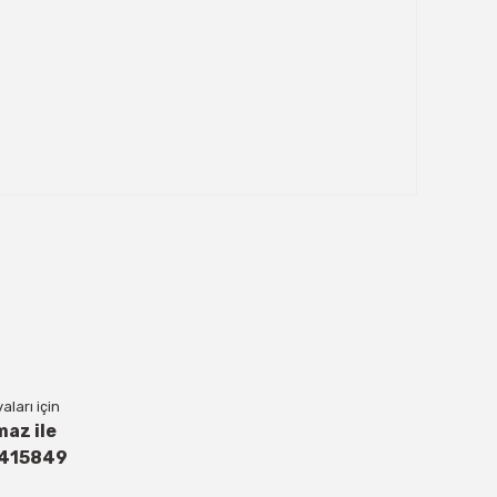
ları için
maz ile
4415849