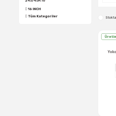
245/45R16
16 INCH
Tüm Kategoriler
Stokta
Üretim
Yok