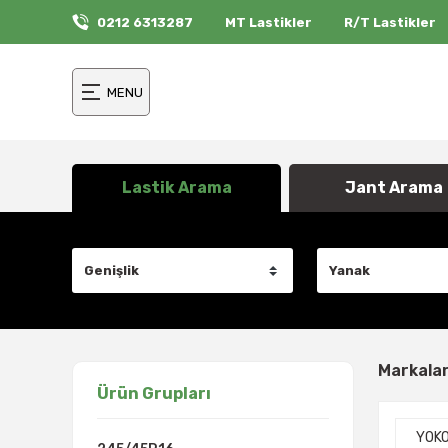
0212 6313287
MT Lastikler
R/T Lastikler
MENU
Lastik Arama
Jant Arama
Markala
Ürün Grupları
YOK