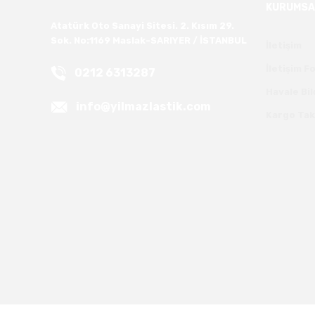
KURUMSA
Atatürk Oto Sanayi Sitesi. 2. Kısım 29.
Sok. No:1169 Maslak-SARIYER / İSTANBUL
İletişim
İletişim 
0212 6313287
Havale Bi
info@yilmazlastik.com
Kargo Tak