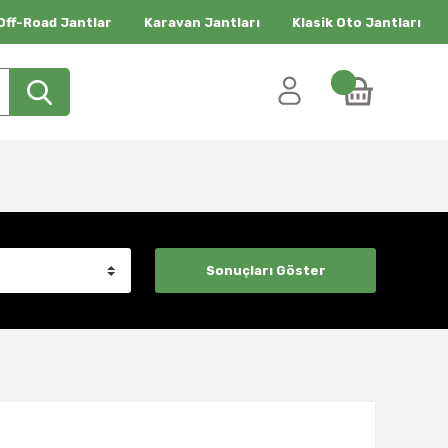
Off-Road Jantlar
Karavan Jantları
Klasik Oto Jantları