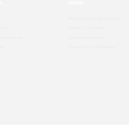
L
YARDIM
Mesafeli Satış Sözleşmesi
Formu
Gizlilik ve Güvenlik
ldirim Formu
İptal İade Koşullari
ibi
Kişisel Veriler Politikası