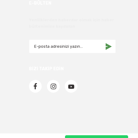
E-BÜLTEN
Yeniliklerden haberdar olmak için haber
bültenimize kaydolun
BİZİ TAKİP EDİN