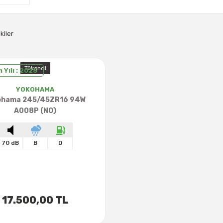
kiler
Tükendi
 Yılı : 2025
YOKOHAMA
ohama 245/45ZR16 94W
A008P (NO)
70 dB
B
D
17.500,00 TL