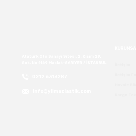
KURUMSA
Atatürk Oto Sanayi Sitesi. 2. Kısım 29.
Sok. No:1169 Maslak-SARIYER / İSTANBUL
İletişim
İletişim 
0212 6313287
Havale Bi
info@yilmazlastik.com
Kargo Tak