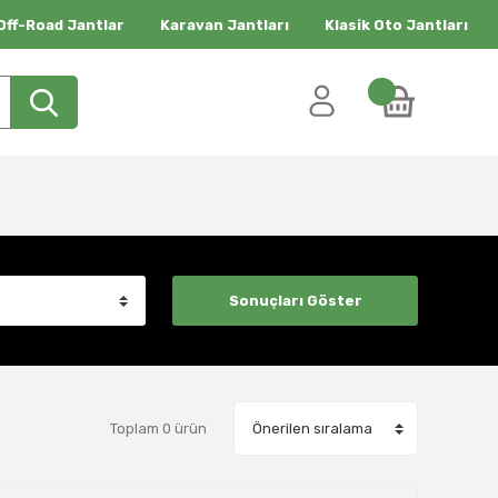
Off-Road Jantlar
Karavan Jantları
Klasik Oto Jantları
Toplam 0 ürün