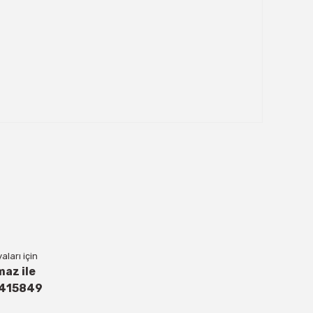
ları için
maz ile
4415849