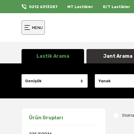
0212 6313287
MT Lastikler
R/T Lastikler
MENU
Lastik Arama
Jant Arama
Stokta
Ürün Grupları