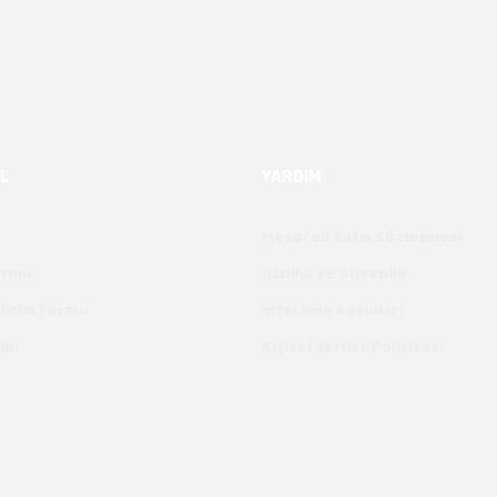
L
YARDIM
Mesafeli Satış Sözleşmesi
Formu
Gizlilik ve Güvenlik
ldirim Formu
İptal İade Koşullari
ibi
Kişisel Veriler Politikası