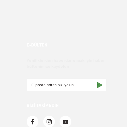
E-BÜLTEN
Yeniliklerden haberdar olmak için haber
bültenimize kaydolun
BİZİ TAKİP EDİN