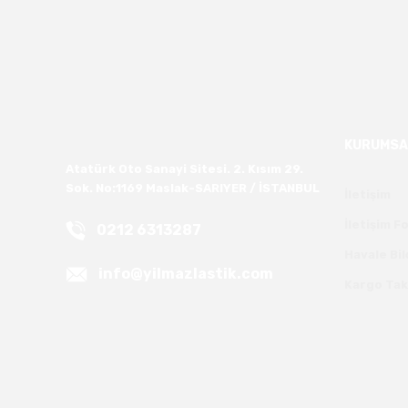
KURUMSA
Atatürk Oto Sanayi Sitesi. 2. Kısım 29.
Sok. No:1169 Maslak-SARIYER / İSTANBUL
İletişim
İletişim 
0212 6313287
Havale Bi
info@yilmazlastik.com
Kargo Tak