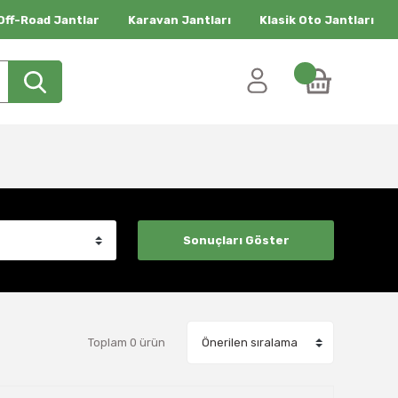
Off-Road Jantlar
Karavan Jantları
Klasik Oto Jantları
Toplam 0 ürün