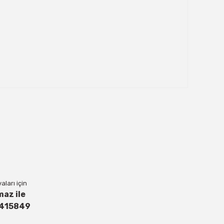
ları için
maz ile
4415849