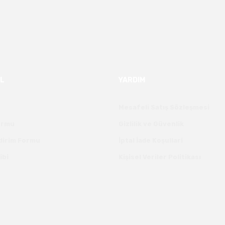
L
YARDIM
Mesafeli Satış Sözleşmesi
Formu
Gizlilik ve Güvenlik
ldirim Formu
İptal İade Koşullari
ibi
Kişisel Veriler Politikası