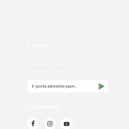
E-BÜLTEN
Yeniliklerden haberdar olmak için haber
bültenimize kaydolun
BİZİ TAKİP EDİN