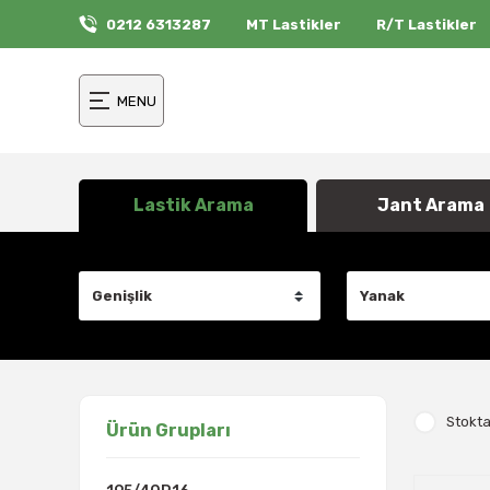
0212 6313287
MT Lastikler
R/T Lastikler
MENU
Lastik Arama
Jant Arama
Stokta
Ürün Grupları