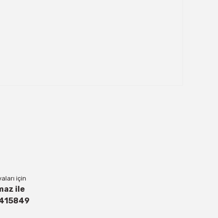
ları için
maz ile
4415849