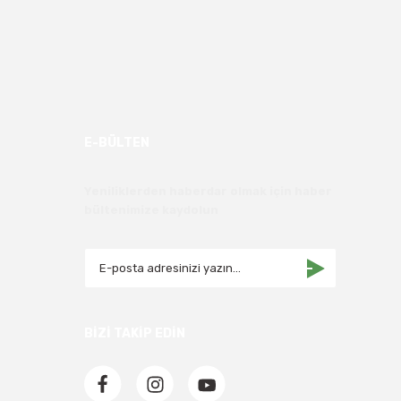
E-BÜLTEN
Yeniliklerden haberdar olmak için haber
bültenimize kaydolun
BİZİ TAKİP EDİN