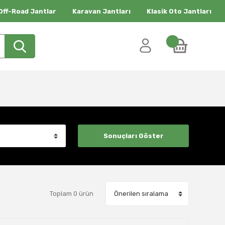
Off-Road Jantlar
Karavan Jantları
Klasik Oto Jantları
Toplam 0 ürün