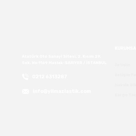
KURUMSA
Atatürk Oto Sanayi Sitesi. 2. Kısım 29.
Sok. No:1169 Maslak-SARIYER / İSTANBUL
İletişim
İletişim 
0212 6313287
Havale Bi
info@yilmazlastik.com
Kargo Tak