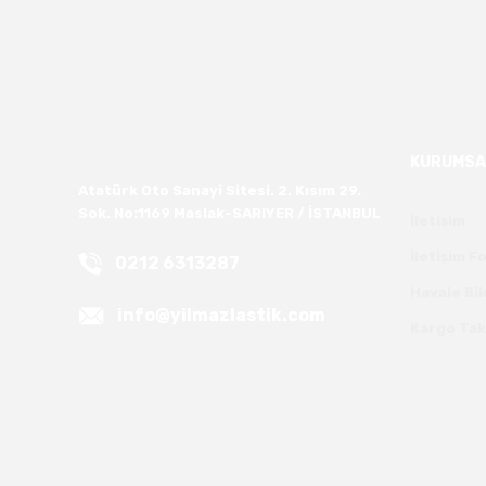
KURUMSA
Atatürk Oto Sanayi Sitesi. 2. Kısım 29.
Sok. No:1169 Maslak-SARIYER / İSTANBUL
İletişim
İletişim 
0212 6313287
Havale Bi
info@yilmazlastik.com
Kargo Tak