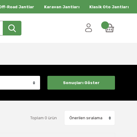
Off-Road Jantlar
Karavan Jantları
Klasik Oto Jantları
Toplam 0 ürün