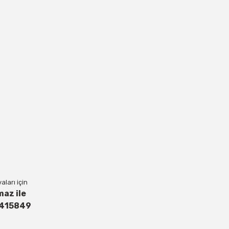
ları için
maz ile
4415849