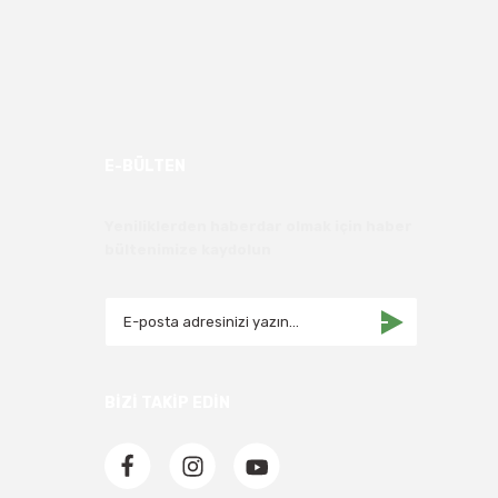
E-BÜLTEN
Yeniliklerden haberdar olmak için haber
bültenimize kaydolun
BİZİ TAKİP EDİN