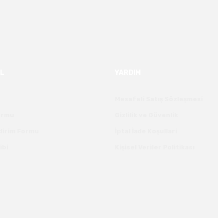
L
YARDIM
Mesafeli Satış Sözleşmesi
Formu
Gizlilik ve Güvenlik
ldirim Formu
İptal İade Koşullari
ibi
Kişisel Veriler Politikası