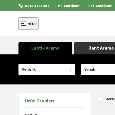
0212 6313287
MT Lastikler
R/T Lastikler
MENU
Lastik Arama
Jant Arama
Stokta
Ürün Grupları