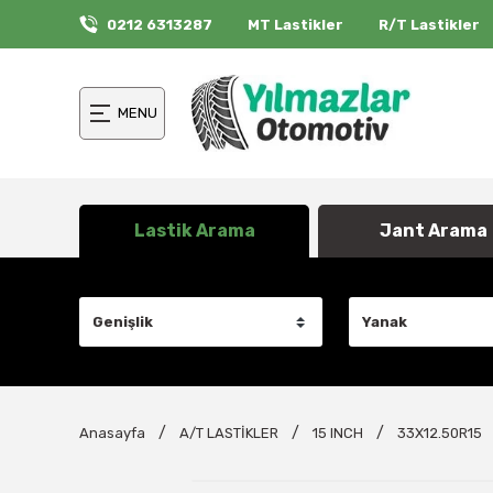
0212 6313287
MT Lastikler
R/T Lastikler
MENU
Lastik Arama
Jant Arama
Anasayfa
A/T LASTİKLER
15 INCH
33X12.50R15