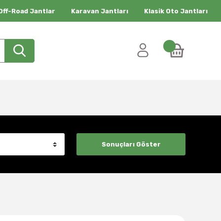
Off-Road Jantlar
Karavan Jantları
Klasik Oto Jantları