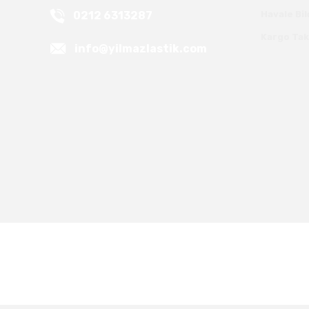
0212 6313287
Havale Bi
Kargo Tak
info@yilmazlastik.com