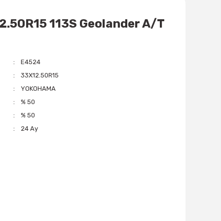
.50R15 113S Geolander A/T
E4524
33X12.50R15
YOKOHAMA
% 50
% 50
24 Ay