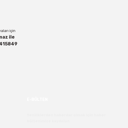
ları için
maz ile
4415849
E-BÜLTEN
Yeniliklerden haberdar olmak için haber
bültenimize kaydolun