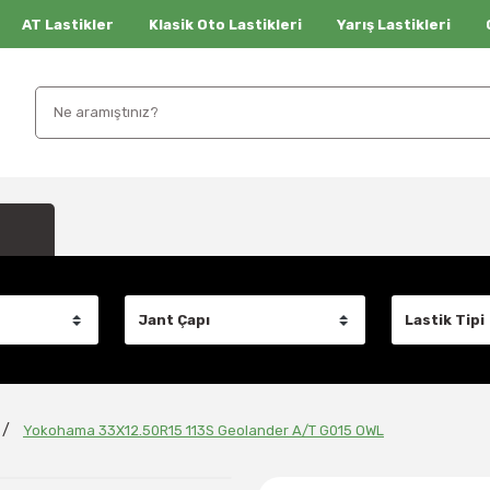
AT Lastikler
Klasik Oto Lastikleri
Yarış Lastikleri
Yokohama 33X12.50R15 113S Geolander A/T G015 OWL