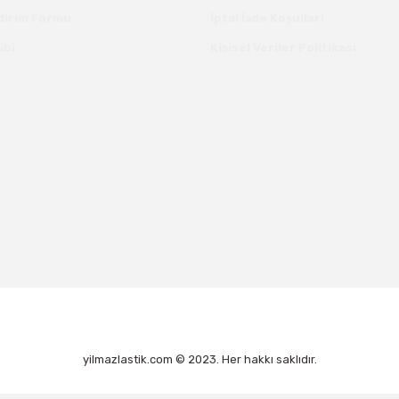
ldirim Formu
İptal İade Koşullari
ibi
Kişisel Veriler Politikası
yilmazlastik.com © 2023. Her hakkı saklıdır.