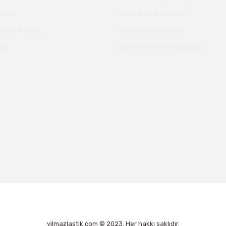
Formu
Gizlilik ve Güvenlik
ldirim Formu
İptal İade Koşullari
ibi
Kişisel Veriler Politikası
yilmazlastik.com © 2023. Her hakkı saklıdır.