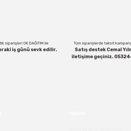
Yorum Yaz
ik siparişleri OK DAĞITIM ile
Tüm siparişlerde taksit kampanya
nraki iş günü sevk edilir.
Satış destek Cemal Yıl
iletişime geçiniz. 0532
Gönder
L
YARDIM
Mesafeli Satış Sözleşmesi