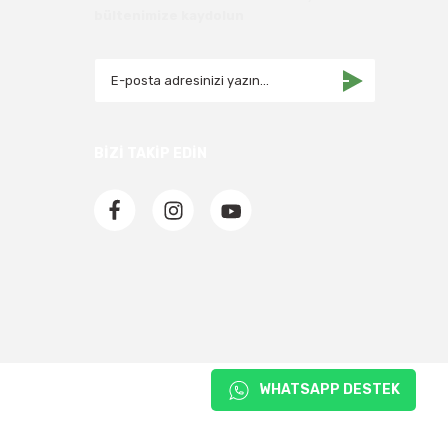
bültenimize kaydolun
BİZİ TAKİP EDİN
WHATSAPP DESTEK