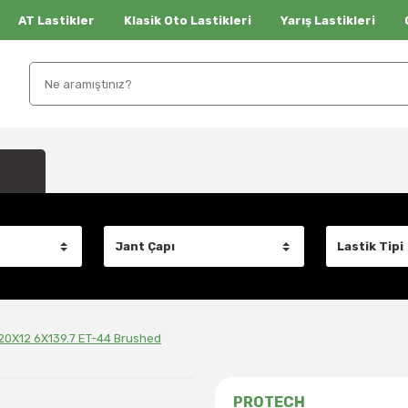
AT Lastikler
Klasik Oto Lastikleri
Yarış Lastikleri
0X12 6X139.7 ET-44 Brushed
PROTECH