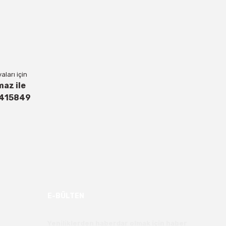
ları için
maz ile
4415849
E-BÜLTEN
Yeniliklerden haberdar olmak için haber