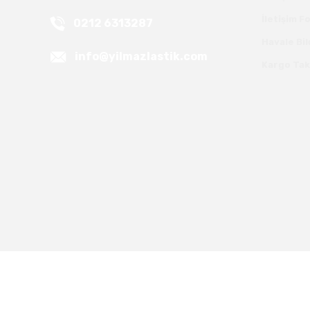
İletişim 
0212 6313287
Havale Bi
info@yilmazlastik.com
Kargo Tak