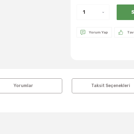
S
Yorum Yap
Tav
Yorumlar
Taksit Seçenekleri
a ve diğer konularda yetersiz gördüğünüz noktaları öneri formunu kul
Bu ürüne ilk yorumu siz yapın!