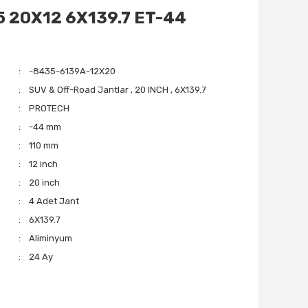
 20X12 6X139.7 ET-44
-8435-6139A-12X20
SUV & Off-Road Jantlar
,
20 INCH
,
6X139.7
PROTECH
-44 mm
110 mm
12 inch
20 inch
4 Adet Jant
6X139.7
Aliminyum
24 Ay