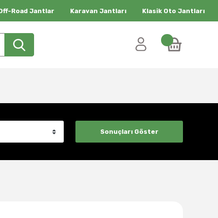
Off-Road Jantlar
Karavan Jantları
Klasik Oto Jantları