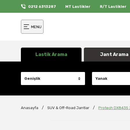
0212 6313287
MT Lastikler
R/T Lastikler
MENU
Lastik Arama
Jant Arama
Anasayfa
SUV & Off-Road Jantlar
Protech DX8435 2