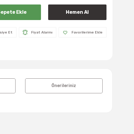
epete Ekle
Hemen Al
siye Et
Fiyat Alarmı
Önerileriniz
lanarak tarafımıza iletebilirsiniz.