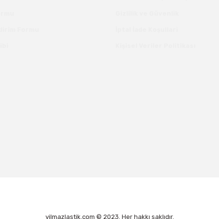
Formu
Gizlilik ve Güvenlik
ldirim Formu
İptal İade Koşullari
ibi
Kişisel Veriler Politikası
yilmazlastik.com © 2023. Her hakkı saklıdır.