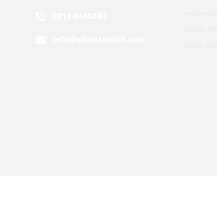
İletişim 
0212 6313287
Havale Bi
info@yilmazlastik.com
Kargo Tak