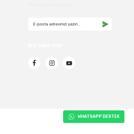
bültenimize kaydolun
BİZİ TAKİP EDİN
WHATSAPP DESTEK