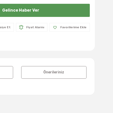
Gelince Haber Ver
siye Et
Fiyat Alarmı
Önerileriniz
lanarak tarafımıza iletebilirsiniz.