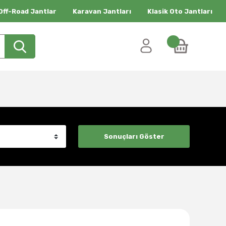
Off-Road Jantlar
Karavan Jantları
Klasik Oto Jantları