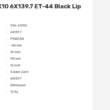
10 6X139.7 ET-44 Black Lip
936-6139A
6X139.7
POWCAN
-44 mm
10 inch
110 mm
16 inch
4 Adet Jant
6X139.7
Aliminyum
12 Ay