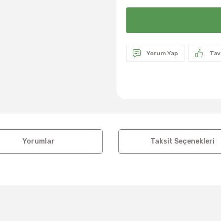
Yorum Yap
Tav
Yorumlar
Taksit Seçenekleri
a ve diğer konularda yetersiz gördüğünüz noktaları öneri formunu kul
Bu ürüne ilk yorumu siz yapın!