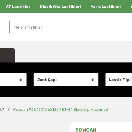
AT Lastikler
Klasik Oto Lastikleri
Yarış Lastikleri
9.7
Powcan 936 16X10 6X139.7 ET-44 Black Lip Machined
POWCAN