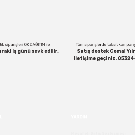
Yorum Yaz
ik siparişleri OK DAĞITIM ile
Tüm siparişlerde taksit kampanya
nraki iş günü sevk edilir.
Satış destek Cemal Yıl
iletişime geçiniz. 0532
Gönder
L
YARDIM
Mesafeli Satış Sözleşmesi