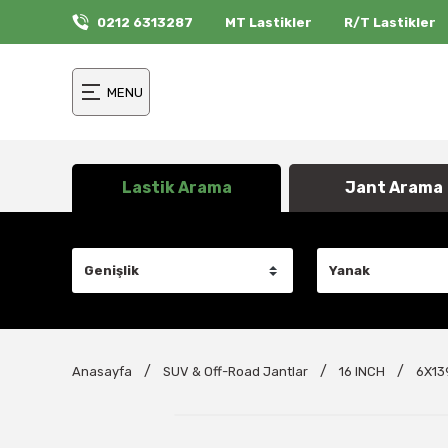
0212 6313287
MT Lastikler
R/T Lastikler
MENU
Lastik Arama
Jant Arama
Anasayfa
SUV & Off-Road Jantlar
16 INCH
6X13