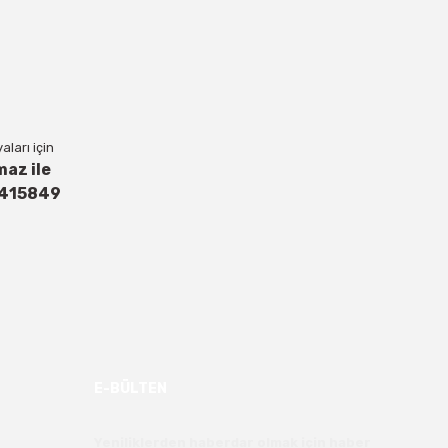
ları için
maz ile
4415849
E-BÜLTEN
Yeniliklerden haberdar olmak için haber