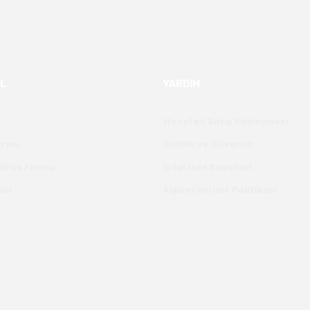
Gönder
L
YARDIM
Mesafeli Satış Sözleşmesi
Formu
Gizlilik ve Güvenlik
ldirim Formu
İptal İade Koşullari
ibi
Kişisel Veriler Politikası