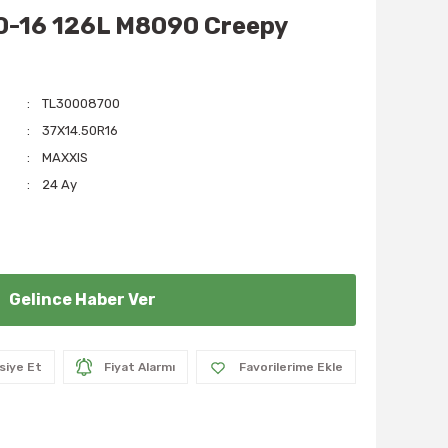
0-16 126L M8090 Creepy
TL30008700
37X14.50R16
MAXXIS
24 Ay
Gelince Haber Ver
siye Et
Fiyat Alarmı