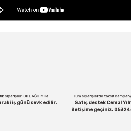
a ve diğer konularda yetersiz gördüğünüz noktaları öneri formunu kul
Bu ürüne ilk yorumu siz yapın!
Yorum Yaz
ik siparişleri OK DAĞITIM ile
Tüm siparişlerde taksit kampanya
nraki iş günü sevk edilir.
Satış destek Cemal Yıl
iletişime geçiniz. 0532