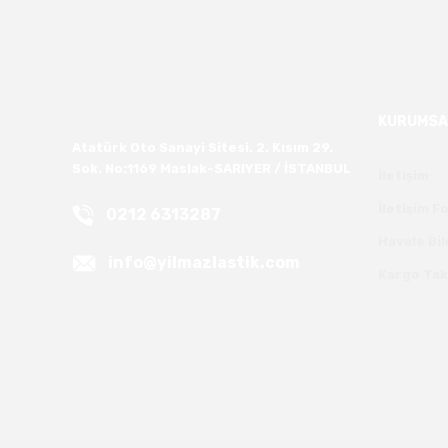
KURUMSA
Atatürk Oto Sanayi Sitesi. 2. Kısım 29.
Sok. No:1169 Maslak-SARIYER / İSTANBUL
İletişim
İletişim 
0212 6313287
Havale Bi
info@yilmazlastik.com
Kargo Tak