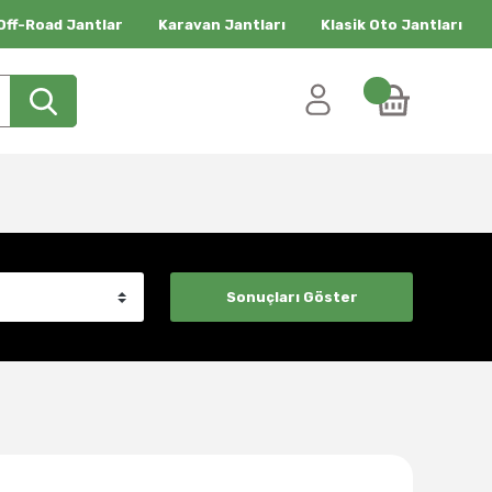
Off-Road Jantlar
Karavan Jantları
Klasik Oto Jantları