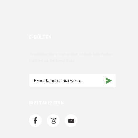
E-BÜLTEN
Yeniliklerden haberdar olmak için haber
bültenimize kaydolun
BİZİ TAKİP EDİN