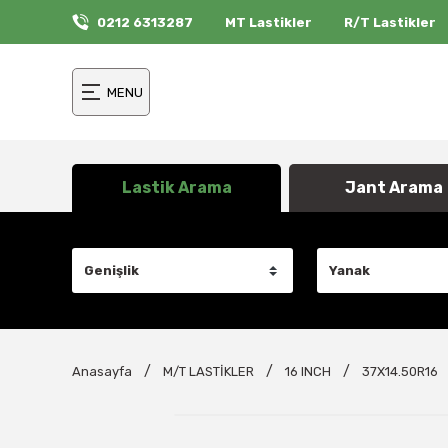
0212 6313287
MT Lastikler
R/T Lastikler
MENU
Lastik Arama
Jant Arama
Anasayfa
M/T LASTİKLER
16 INCH
37X14.50R16