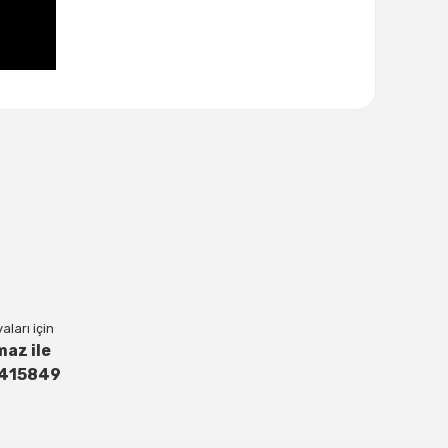
lanarak tarafımıza iletebilirsiniz.
ları için
maz ile
4415849