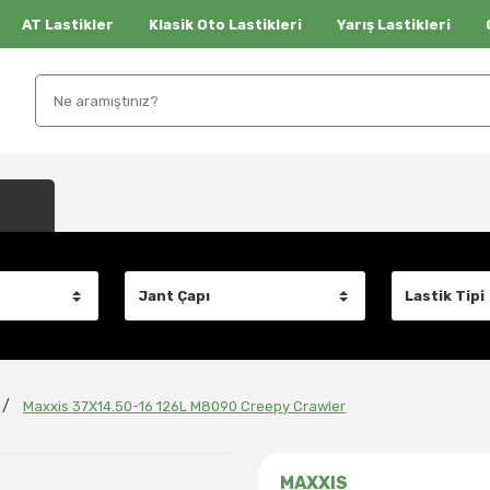
AT Lastikler
Klasik Oto Lastikleri
Yarış Lastikleri
Maxxis 37X14.50-16 126L M8090 Creepy Crawler
MAXXIS