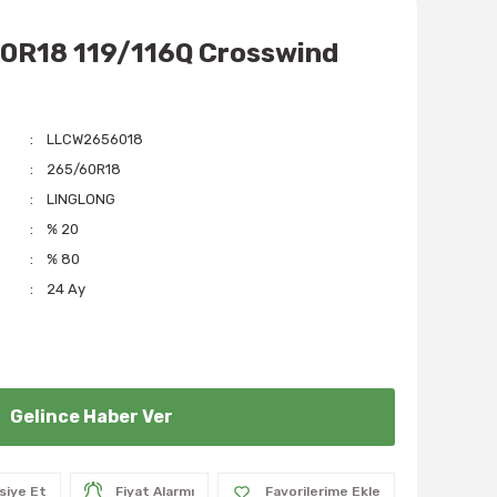
0R18 119/116Q Crosswind
LLCW2656018
265/60R18
LINGLONG
% 20
% 80
24 Ay
Gelince Haber Ver
siye Et
Fiyat Alarmı