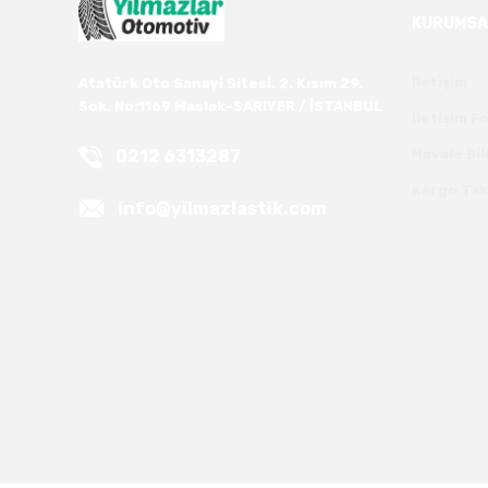
KURUMSA
İletişim
Atatürk Oto Sanayi Sitesi. 2. Kısım 29.
Sok. No:1169 Maslak-SARIYER / İSTANBUL
İletişim 
0212 6313287
Havale Bi
Kargo Tak
info@yilmazlastik.com