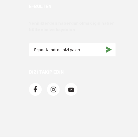
E-BÜLTEN
Yeniliklerden haberdar olmak için haber
bültenimize kaydolun
BİZİ TAKİP EDİN