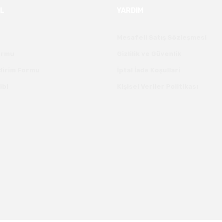
L
YARDIM
Mesafeli Satış Sözleşmesi
Formu
Gizlilik ve Güvenlik
ldirim Formu
İptal İade Koşullari
ibi
Kişisel Veriler Politikası