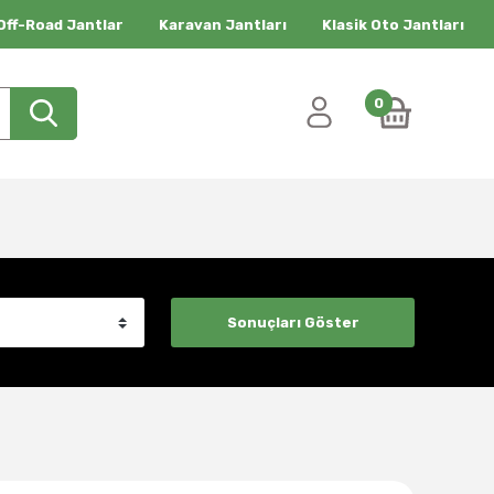
Off-Road Jantlar
Karavan Jantları
Klasik Oto Jantları
0