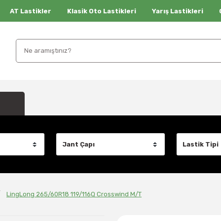
AT Lastikler
Klasik Oto Lastikleri
Yarış Lastikleri
LingLong 265/60R18 119/116Q Crosswind M/T