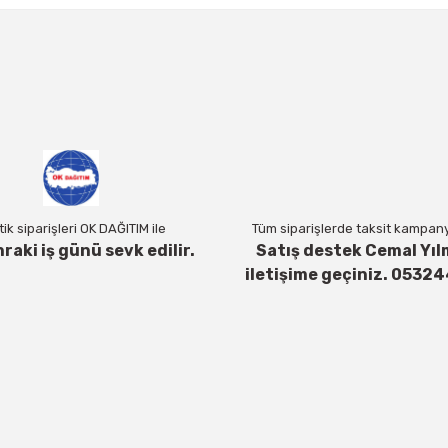
a ve diğer konularda yetersiz gördüğünüz noktaları öneri formunu kul
Bu ürüne ilk yorumu siz yapın!
Yorum Yaz
ik siparişleri OK DAĞITIM ile
Tüm siparişlerde taksit kampanya
nraki iş günü sevk edilir.
Satış destek Cemal Yıl
iletişime geçiniz. 0532
Gönder