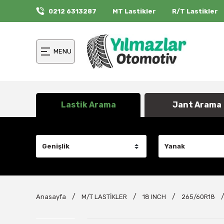
0212 6313287
MT Lastikler
R/T Lastikler
MENU
Lastik Arama
Jant Arama
Anasayfa
M/T LASTİKLER
18 INCH
265/60R18