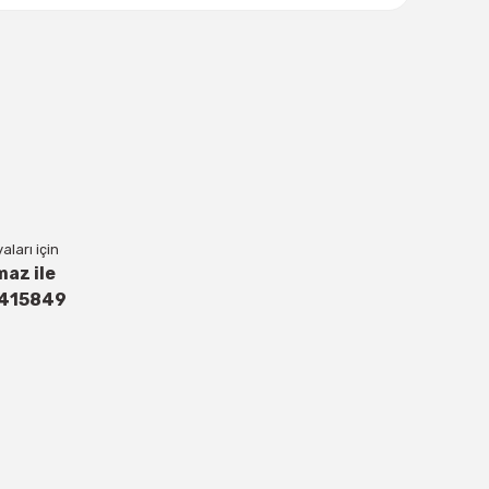
lanarak tarafımıza iletebilirsiniz.
ları için
maz ile
4415849