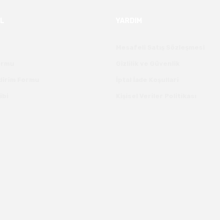
L
YARDIM
Mesafeli Satış Sözleşmesi
Formu
Gizlilik ve Güvenlik
ldirim Formu
İptal İade Koşullari
ibi
Kişisel Veriler Politikası