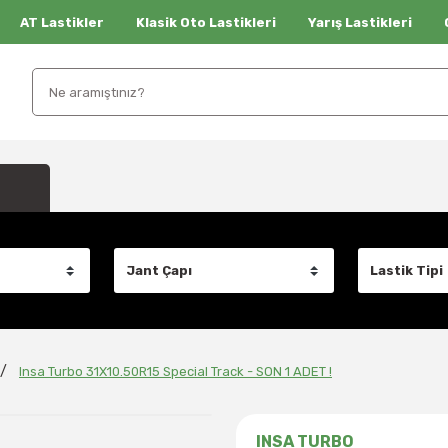
AT Lastikler
Klasik Oto Lastikleri
Yarış Lastikleri
Insa Turbo 31X10.50R15 Special Track - SON 1 ADET !
INSA TURBO