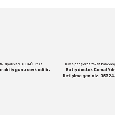
a ve diğer konularda yetersiz gördüğünüz noktaları öneri formunu kul
Bu ürüne ilk yorumu siz yapın!
Yorum Yaz
ik siparişleri OK DAĞITIM ile
Tüm siparişlerde taksit kampanya
nraki iş günü sevk edilir.
Satış destek Cemal Yıl
iletişime geçiniz. 0532
Gönder