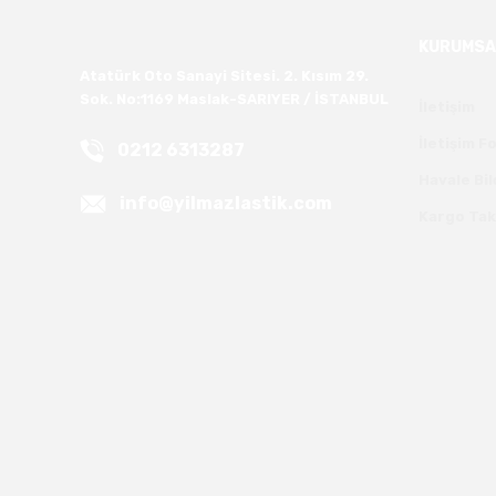
KURUMSA
Atatürk Oto Sanayi Sitesi. 2. Kısım 29.
Sok. No:1169 Maslak-SARIYER / İSTANBUL
İletişim
İletişim 
0212 6313287
Havale Bi
info@yilmazlastik.com
Kargo Tak