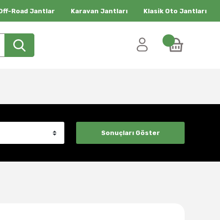
Off-Road Jantlar
Karavan Jantları
Klasik Oto Jantları