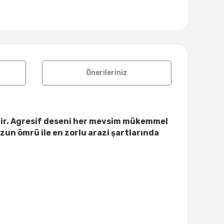
Önerileriniz
idir. Agresif deseni her mevsim mükemmel
un ömrü ile en zorlu arazi şartlarında