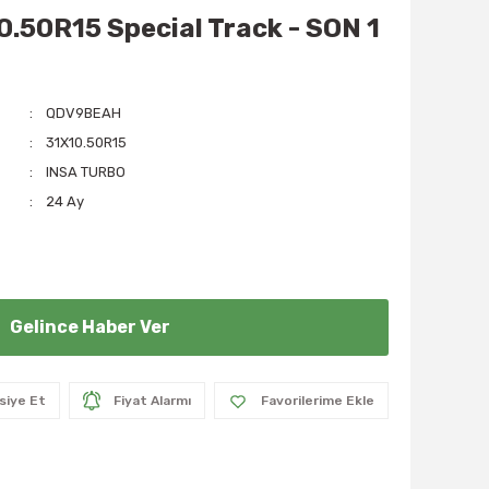
0.50R15 Special Track - SON 1
QDV9BEAH
31X10.50R15
INSA TURBO
24 Ay
Gelince Haber Ver
siye Et
Fiyat Alarmı