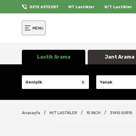
0212 6313287
MT Lastikler
R/T Lastikler
MENU
Lastik Arama
Jant Arama
Anasayfa
M/T LASTİKLER
15 INCH
31X10.50R15