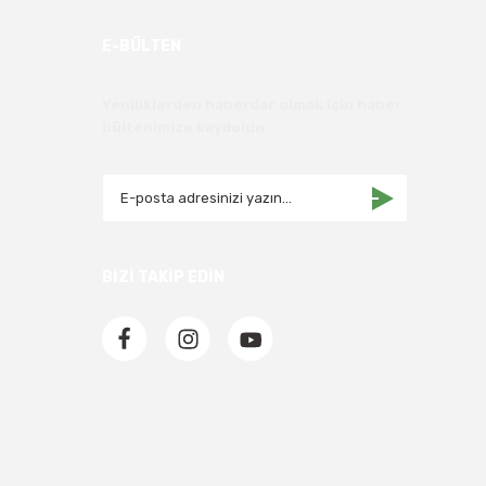
E-BÜLTEN
Yeniliklerden haberdar olmak için haber
bültenimize kaydolun
BİZİ TAKİP EDİN