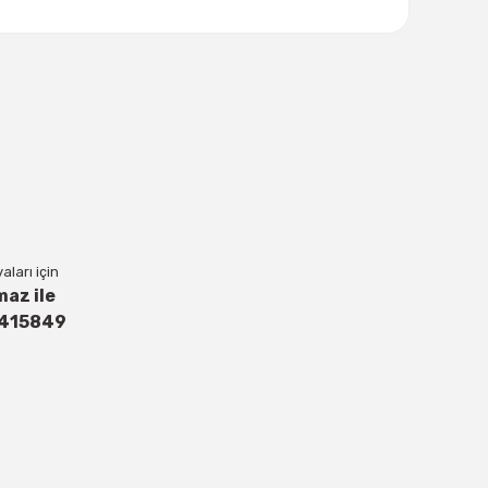
lanarak tarafımıza iletebilirsiniz.
ları için
maz ile
4415849