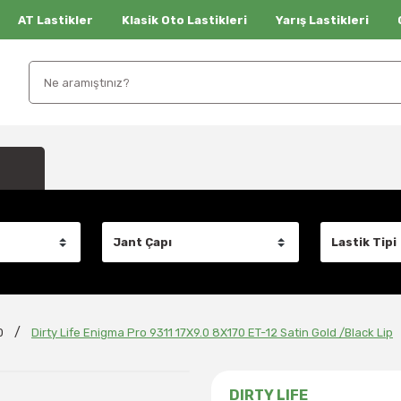
AT Lastikler
Klasik Oto Lastikleri
Yarış Lastikleri
0
Dirty Life Enigma Pro 9311 17X9.0 8X170 ET-12 Satin Gold /Black Lip
DIRTY LIFE