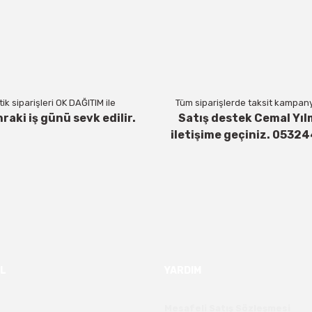
Yorum Yaz
ik siparişleri OK DAĞITIM ile
Tüm siparişlerde taksit kampanya
nraki iş günü sevk edilir.
Satış destek Cemal Yıl
iletişime geçiniz. 0532
Gönder
L
YARDIM
Mesafeli Satış Sözleşmesi