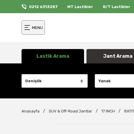
0212 6313287
MT Lastikler
R/T Lastikler
MENU
Lastik Arama
Jant Arama
Anasayfa
SUV & Off-Road Jantlar
17 INCH
8X17