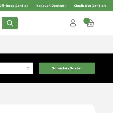
Off-Road Jantlar
Karavan Jantları
Klasik Oto Jantları