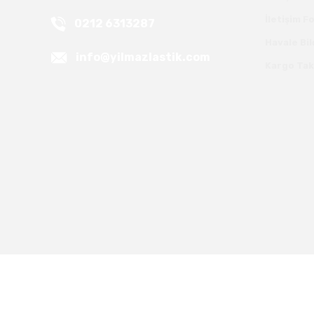
İletişim 
0212 6313287
Havale Bi
info@yilmazlastik.com
Kargo Tak