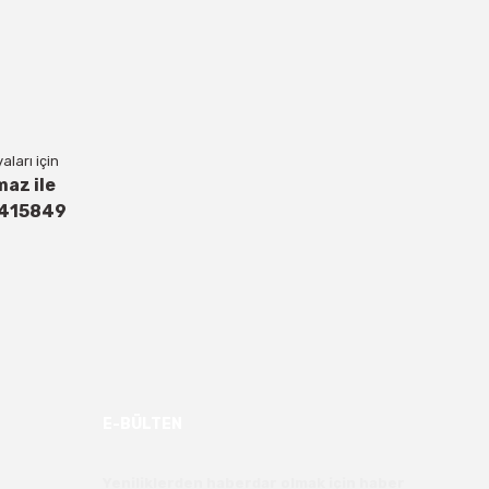
ları için
maz ile
4415849
E-BÜLTEN
Yeniliklerden haberdar olmak için haber