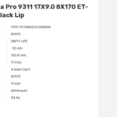
ma Pro 9311 17X9.0 8X170 ET-
lack Lip
9311-7970MGD12 ENIGMA
8X170
DIRTY LIFE
-12 mm
130.8 mm
17 inch
4 Adet Jant
8X170
9 inch
Aliminyum
24 Ay