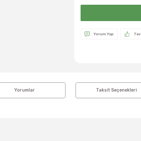
Yorum Yap
Tav
Yorumlar
Taksit Seçenekleri
a ve diğer konularda yetersiz gördüğünüz noktaları öneri formunu kul
Bu ürüne ilk yorumu siz yapın!