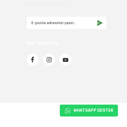
bültenimize kaydolun
BİZİ TAKİP EDİN
WHATSAPP DESTEK