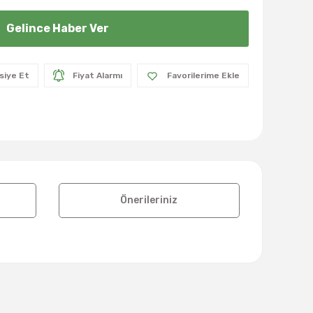
Gelince Haber Ver
siye Et
Fiyat Alarmı
Önerileriniz
lanarak tarafımıza iletebilirsiniz.