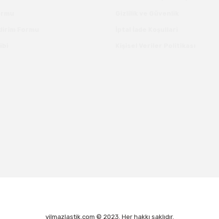
Formu
Gizlilik ve Güvenlik
ldirim Formu
İptal İade Koşullari
ibi
Kişisel Veriler Politikası
yilmazlastik.com © 2023. Her hakkı saklıdır.