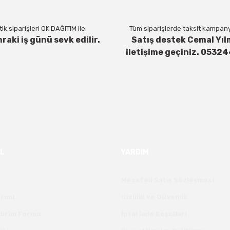
ik siparişleri OK DAĞITIM ile
Tüm siparişlerde taksit kampanya
nraki iş günü sevk edilir.
Satış destek Cemal Yıl
iletişime geçiniz. 0532
Gönder
L
YARDIM
Mesafeli Satış Sözleşmesi
Formu
Gizlilik ve Güvenlik
ldirim Formu
İptal İade Koşullari