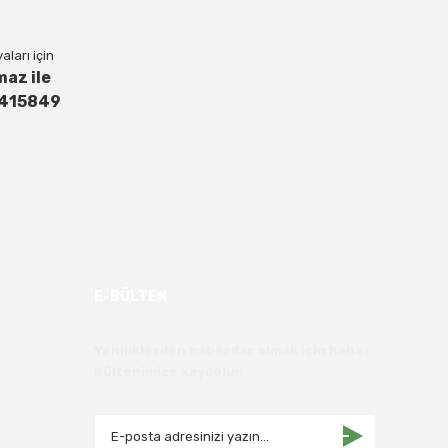
ları için
maz ile
4415849
E-BÜLTEN
Yeniliklerden haberdar olmak için haber
bültenimize kaydolun