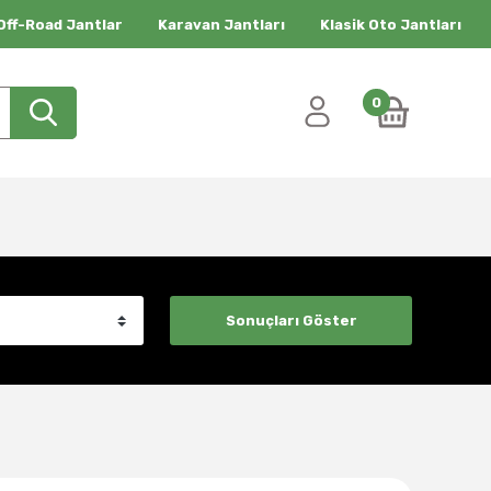
Off-Road Jantlar
Karavan Jantları
Klasik Oto Jantları
0