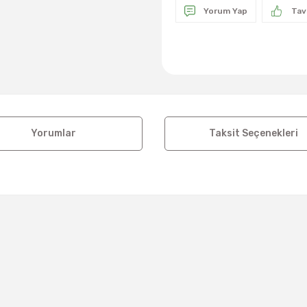
Yorum Yap
Tav
Yorumlar
Taksit Seçenekleri
a ve diğer konularda yetersiz gördüğünüz noktaları öneri formunu kul
Bu ürüne ilk yorumu siz yapın!
Yorum Yaz