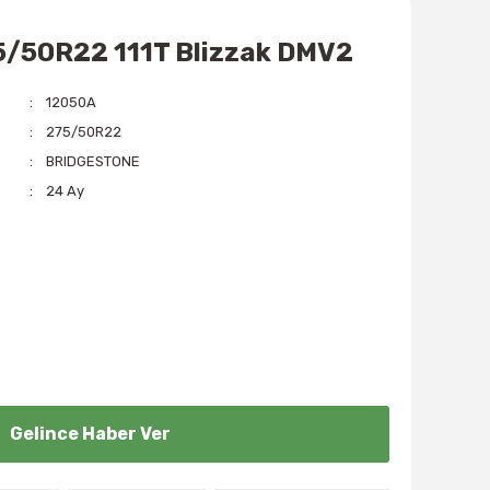
5/50R22 111T Blizzak DMV2
12050A
275/50R22
BRIDGESTONE
24 Ay
Gelince Haber Ver