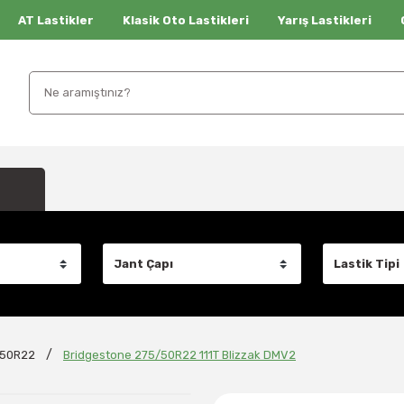
AT Lastikler
Klasik Oto Lastikleri
Yarış Lastikleri
/50R22
Bridgestone 275/50R22 111T Blizzak DMV2