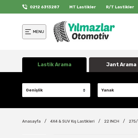
0212 6313287
MT Lastikler
R/T Lastikler
MENU
Lastik Arama
Jant Arama
Anasayfa
4X4 & SUV Kış Lastikleri
22 INCH
275