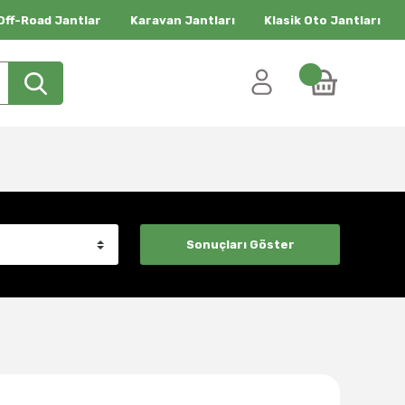
Off-Road Jantlar
Karavan Jantları
Klasik Oto Jantları