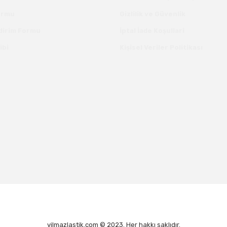
Formu
Gizlilik ve Güvenlik
ldirim Formu
İptal İade Koşullari
ibi
Kişisel Veriler Politikası
yilmazlastik.com © 2023. Her hakkı saklıdır.