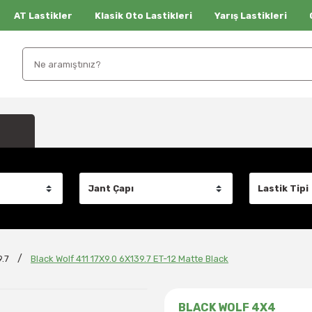
AT Lastikler
Klasik Oto Lastikleri
Yarış Lastikleri
.7
Black Wolf 411 17X9.0 6X139.7 ET-12 Matte Black
BLACK WOLF 4X4