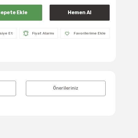
epete Ekle
Hemen Al
siye Et
Fiyat Alarmı
Önerileriniz
lanarak tarafımıza iletebilirsiniz.