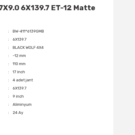
17X9.0 6X139.7 ET-12 Matte
BW-411*6139GMB
6X139.7
BLACK WOLF 4X4
-12 mm
110 mm
17 inch
4 adet jant
6X139.7
9 inch
Aliminyum
24 Ay