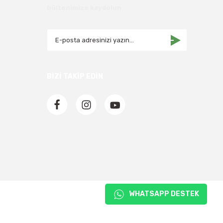
bültenimize kaydolun
BİZİ TAKİP EDİN
WHATSAPP DESTEK