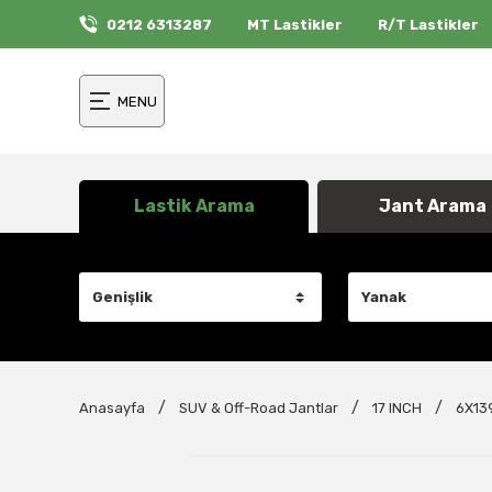
0212 6313287
MT Lastikler
R/T Lastikler
MENU
Lastik Arama
Jant Arama
Anasayfa
SUV & Off-Road Jantlar
17 INCH
6X139