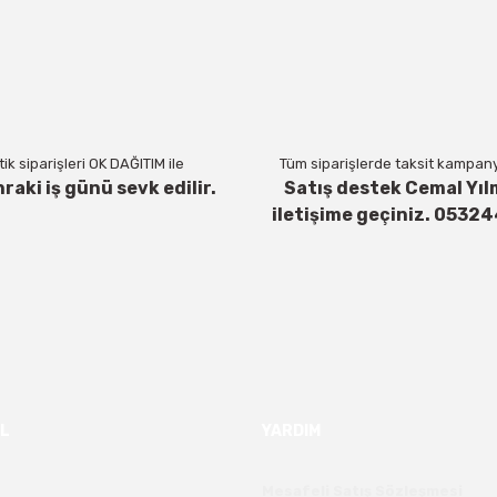
Yorum Yaz
ik siparişleri OK DAĞITIM ile
Tüm siparişlerde taksit kampanya
nraki iş günü sevk edilir.
Satış destek Cemal Yıl
iletişime geçiniz. 0532
Gönder
L
YARDIM
Mesafeli Satış Sözleşmesi