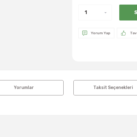
S
Yorum Yap
Tav
Yorumlar
Taksit Seçenekleri
a ve diğer konularda yetersiz gördüğünüz noktaları öneri formunu kul
Bu ürüne ilk yorumu siz yapın!