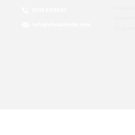
İletişim 
0212 6313287
Havale Bi
info@yilmazlastik.com
Kargo Tak