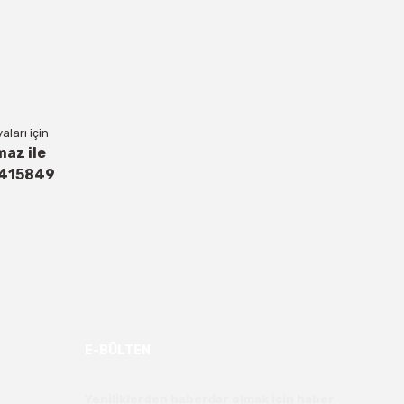
ları için
maz ile
4415849
E-BÜLTEN
Yeniliklerden haberdar olmak için haber