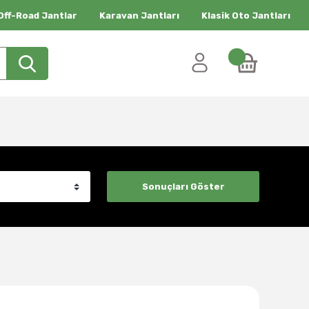
Off-Road Jantlar
Karavan Jantları
Klasik Oto Jantları