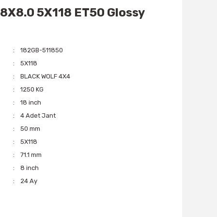
18X8.0 5X118 ET50 Glossy
182GB-511850
5X118
BLACK WOLF 4X4
1250 KG
18 inch
4 Adet Jant
50 mm
5X118
71.1 mm
8 inch
24 Ay