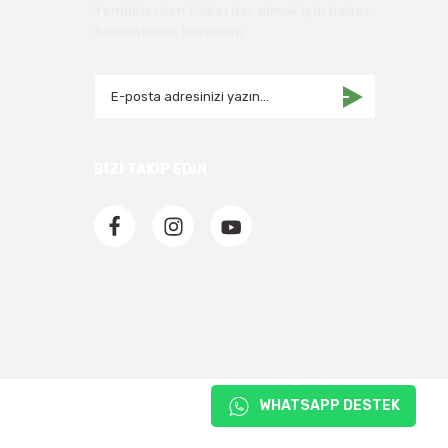
Yeniliklerden haberdar olmak için haber
bültenimize kaydolun
BİZİ TAKİP EDİN
WHATSAPP DESTEK