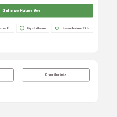
Gelince Haber Ver
siye Et
Fiyat Alarmı
Önerileriniz
lanarak tarafımıza iletebilirsiniz.