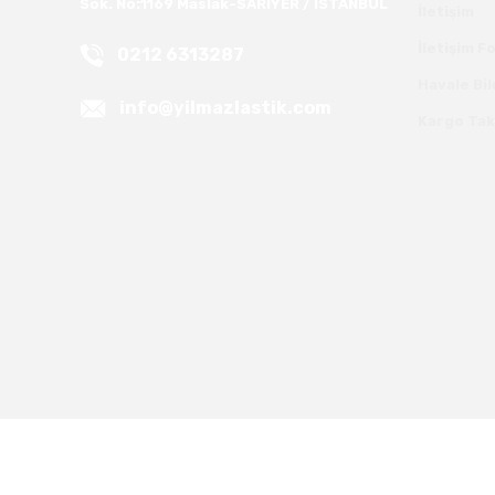
Sok. No:1169 Maslak-SARIYER / İSTANBUL
İletişim
İletişim 
0212 6313287
Havale Bi
info@yilmazlastik.com
Kargo Tak