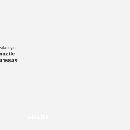
ları için
maz ile
4415849
E-BÜLTEN