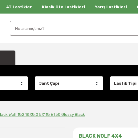
AT Lastikler
Klasik Oto Lastikleri
Yarış Lastikleri
lack Wolf 182 18X8.0 5X118 ET50 Glossy Black
BLACK WOLF 4X4