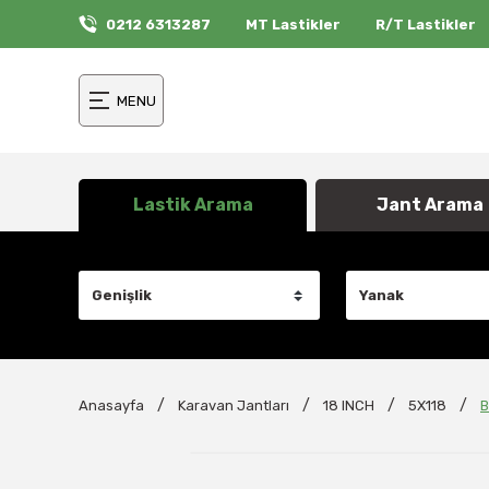
0212 6313287
MT Lastikler
R/T Lastikler
MENU
Lastik Arama
Jant Arama
Anasayfa
Karavan Jantları
18 INCH
5X118
B