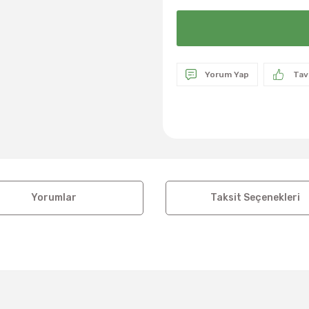
Yorum Yap
Tav
Yorumlar
Taksit Seçenekleri
a ve diğer konularda yetersiz gördüğünüz noktaları öneri formunu kul
Bu ürüne ilk yorumu siz yapın!