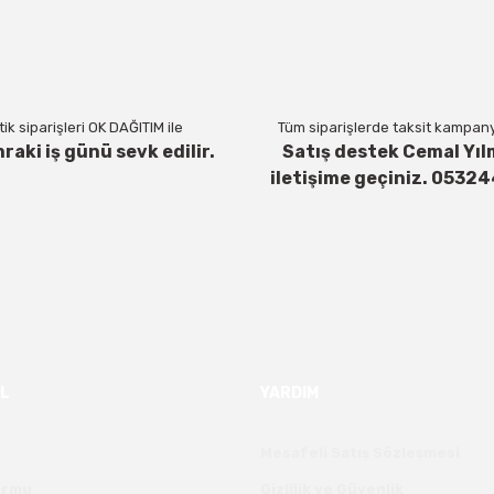
Yorum Yaz
ik siparişleri OK DAĞITIM ile
Tüm siparişlerde taksit kampanya
nraki iş günü sevk edilir.
Satış destek Cemal Yıl
iletişime geçiniz. 0532
Gönder
L
YARDIM
Mesafeli Satış Sözleşmesi
Formu
Gizlilik ve Güvenlik