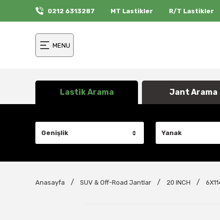
0212 6313287
MT Lastikler
R/T Lastikler
MENU
Lastik Arama
Jant Arama
Anasayfa
SUV & Off-Road Jantlar
20 INCH
6X11