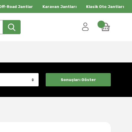
Off-Road Jantlar
Karavan Jantları
Klasik Oto Jantları