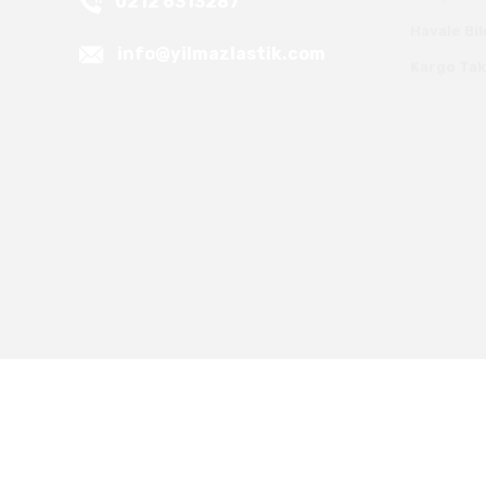
0212 6313287
Havale Bi
info@yilmazlastik.com
Kargo Tak