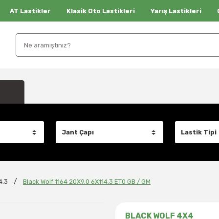
AT Lastikler
Klasik Oto Lastikleri
Yarış Lastikleri
4.3
Black Wolf 1164 20X9.0 6X114.3 ET0 GB / GM
BLACK WOLF 4X4