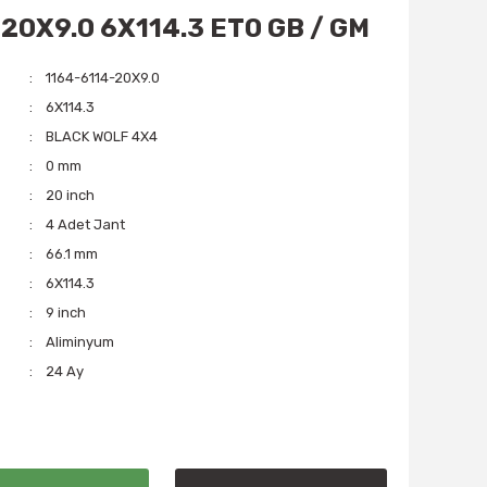
 20X9.0 6X114.3 ET0 GB / GM
1164-6114-20X9.0
6X114.3
BLACK WOLF 4X4
0 mm
20 inch
4 Adet Jant
66.1 mm
6X114.3
9 inch
Aliminyum
24 Ay