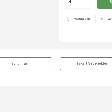
S
Yorum Yap
Tav
Yorumlar
Taksit Seçenekleri
a ve diğer konularda yetersiz gördüğünüz noktaları öneri formunu kul
Bu ürüne ilk yorumu siz yapın!