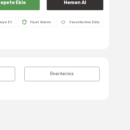
epete Ekle
Hemen Al
siye Et
Fiyat Alarmı
Önerileriniz
lanarak tarafımıza iletebilirsiniz.