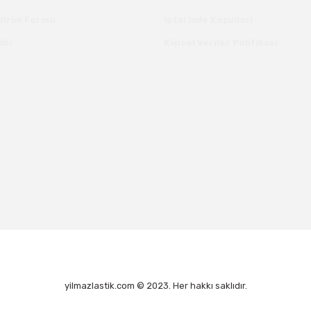
ldirim Formu
İptal İade Koşullari
ibi
Kişisel Veriler Politikası
yilmazlastik.com © 2023. Her hakkı saklıdır.