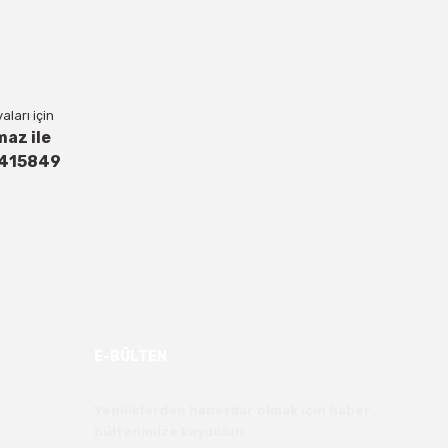
ları için
maz ile
4415849
E-BÜLTEN
Yeniliklerden haberdar olmak için haber
bültenimize kaydolun