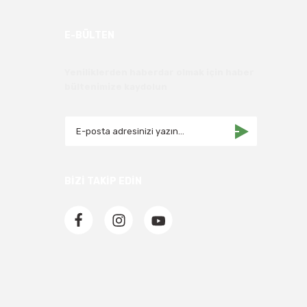
E-BÜLTEN
Yeniliklerden haberdar olmak için haber
bültenimize kaydolun
BİZİ TAKİP EDİN