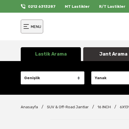
0212 6313287
MT Lastikler
R/T Lastikler
MENU
Lastik Arama
Jant Arama
Anasayfa
SUV & Off-Road Jantlar
16 INCH
6X13