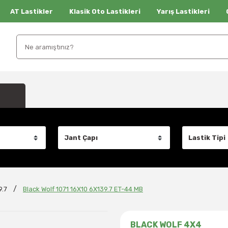
AT Lastikler
Klasik Oto Lastikleri
Yarış Lastikleri
9.7
Black Wolf 1071 16X10 6X139.7 ET-44 MB
BLACK WOLF 4X4