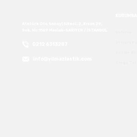
KURUMSA
Atatürk Oto Sanayi Sitesi. 2. Kısım 29.
Sok. No:1169 Maslak-SARIYER / İSTANBUL
İletişim
İletişim 
0212 6313287
Havale Bi
info@yilmazlastik.com
Kargo Tak