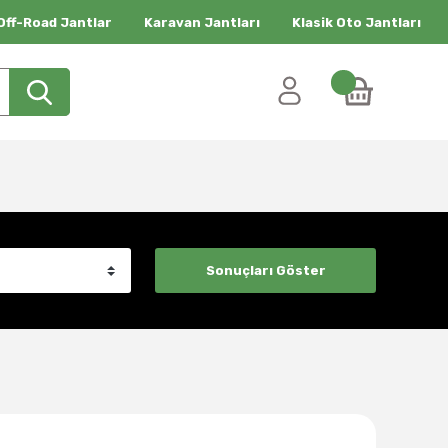
Off-Road Jantlar
Karavan Jantları
Klasik Oto Jantları