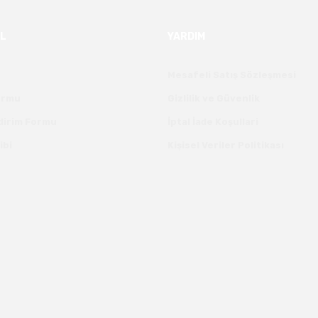
L
YARDIM
Mesafeli Satış Sözleşmesi
Formu
Gizlilik ve Güvenlik
ldirim Formu
İptal İade Koşullari
ibi
Kişisel Veriler Politikası