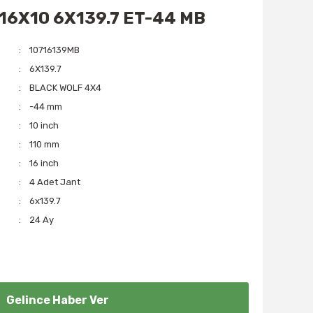
 16X10 6X139.7 ET-44 MB
10716139MB
6X139.7
BLACK WOLF 4X4
-44 mm
10 inch
110 mm
16 inch
4 Adet Jant
6x139.7
24 Ay
Gelince Haber Ver