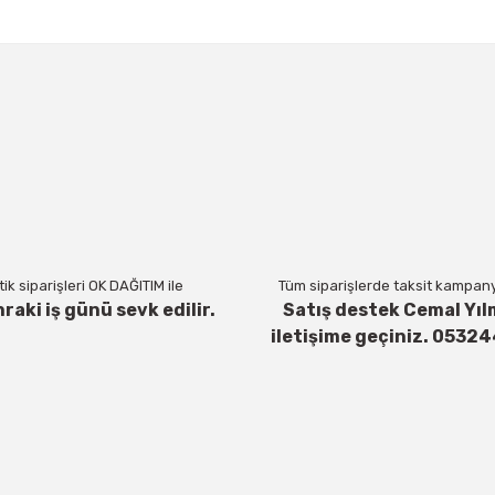
a ve diğer konularda yetersiz gördüğünüz noktaları öneri formunu kul
Bu ürüne ilk yorumu siz yapın!
Yorum Yaz
ik siparişleri OK DAĞITIM ile
Tüm siparişlerde taksit kampanya
nraki iş günü sevk edilir.
Satış destek Cemal Yıl
iletişime geçiniz. 0532
Gönder