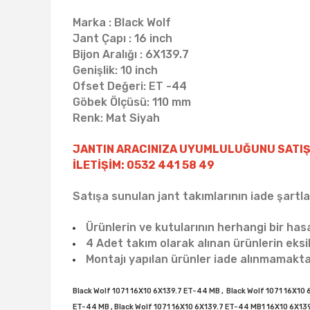
Marka : Black Wolf
Jant Çapı : 16 inch
Bijon Aralığı : 6X139.7
Genişlik: 10 inch
Ofset Değeri: ET -44
Göbek Ölçüsü: 110 mm
Renk: Mat Siyah
JANTIN ARACINIZA UYUMLULUĞUNU SATIŞ
İLETİŞİM: 0532 441 58 49
Satışa sunulan jant takımlarının iade şartlar
Ürünlerin ve kutularının herhangi bir ha
4 Adet takım olarak alınan ürünlerin eks
Montajı yapılan ürünler iade alınmamakta
Black Wolf 1071 16X10 6X139.7 ET-44 MB , Black Wolf 1071 16X10 6
ET-44 MB , Black Wolf 1071 16X10 6X139.7 ET-44 MB1 16X10 6X139