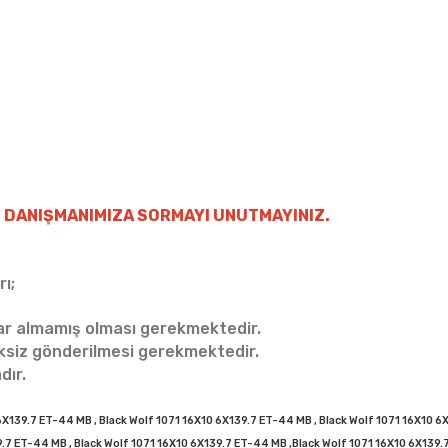
 DANIŞMANIMIZA SORMAYI UNUTMAYINIZ.
ı;
sar almamış olması gerekmektedir.
iksiz gönderilmesi gerekmektedir.
dır.
X139.7 ET-44 MB , Black Wolf 1071 16X10 6X139.7 ET-44 MB , Black Wolf 1071 16X10 6X
.7 ET-44 MB , Black Wolf 1071 16X10 6X139.7 ET-44 MB ,Black Wolf 1071 16X10 6X139