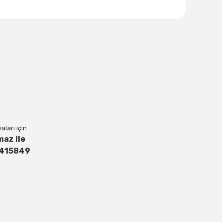
lanarak tarafımıza iletebilirsiniz.
ları için
maz ile
4415849