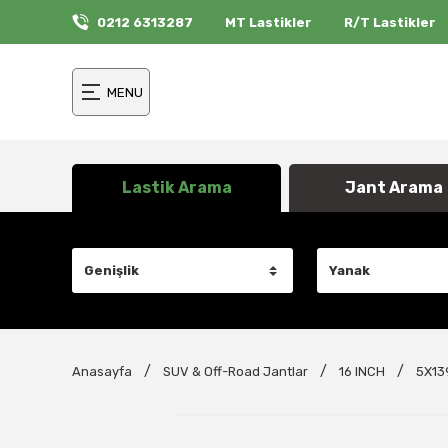
0212 6313287
MT Lastikler
R/T Lastikler
MENU
Lastik Arama
Jant Arama
Anasayfa
SUV & Off-Road Jantlar
16 INCH
5X13