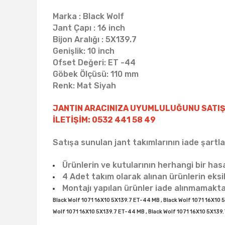
Marka : Black Wolf
Jant Çapı : 16 inch
Bijon Aralığı : 5X139.7
Genişlik: 10 inch
Ofset Değeri: ET -44
Göbek Ölçüsü: 110 mm
Renk: Mat Siyah
JANTIN ARACINIZA UYUMLULUĞUNU SATIŞ
İLETİŞİM: 0532 441 58 49
Satışa sunulan jant takımlarının iade şartlar
Ürünlerin ve kutularının herhangi bir ha
4 Adet takım olarak alınan ürünlerin eks
Montajı yapılan ürünler iade alınmamakta
Black Wolf 1071 16X10 5X139.7 ET-44 MB , Black Wolf 1071 16X10 
Wolf 1071 16X10 5X139.7 ET-44 MB , Black Wolf 1071 16X10 5X139