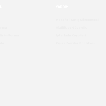
L
YARDIM
Mesafeli Satış Sözleşmesi
Formu
Gizlilik ve Güvenlik
ldirim Formu
İptal İade Koşullari
ibi
Kişisel Veriler Politikası