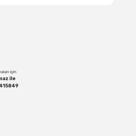
lanarak tarafımıza iletebilirsiniz.
ları için
maz ile
4415849