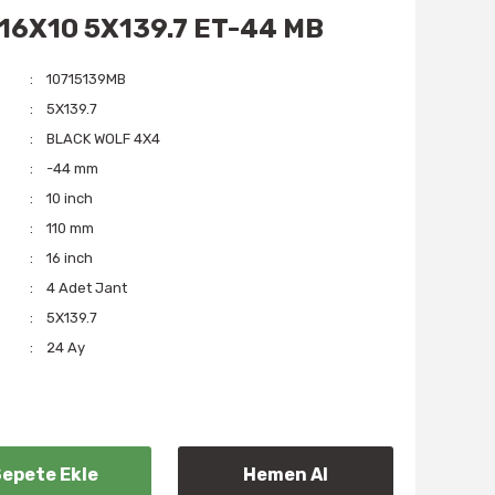
 16X10 5X139.7 ET-44 MB
10715139MB
5X139.7
BLACK WOLF 4X4
-44 mm
10 inch
110 mm
16 inch
4 Adet Jant
5X139.7
24 Ay
epete Ekle
Hemen Al