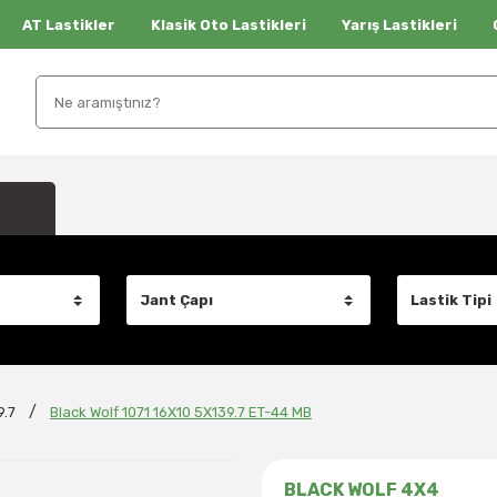
AT Lastikler
Klasik Oto Lastikleri
Yarış Lastikleri
9.7
Black Wolf 1071 16X10 5X139.7 ET-44 MB
BLACK WOLF 4X4