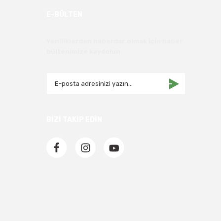
E-BÜLTEN
Yeniliklerden haberdar olmak için haber
bültenimize kaydolun
BİZİ TAKİP EDİN