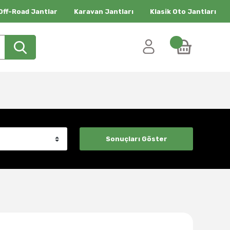
Off-Road Jantlar
Karavan Jantları
Klasik Oto Jantları