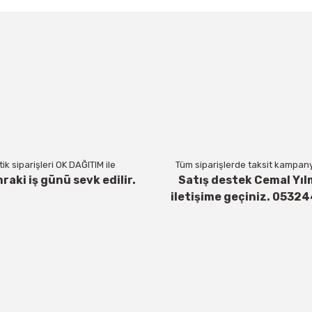
a ve diğer konularda yetersiz gördüğünüz noktaları öneri formunu kul
Bu ürüne ilk yorumu siz yapın!
Yorum Yaz
ik siparişleri OK DAĞITIM ile
Tüm siparişlerde taksit kampanya
nraki iş günü sevk edilir.
Satış destek Cemal Yıl
iletişime geçiniz. 0532
Gönder