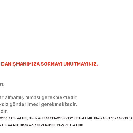
 DANIŞMANIMIZA SORMAYI UNUTMAYINIZ.
ı;
sar almamış olması gerekmektedir.
iksiz gönderilmesi gerekmektedir.
dır.
5X139.7 ET-44 MB , Black Wolf 1071 16X10 5X139.7 ET-44 MB , Black Wolf 1071 16X10 5
.7 ET-44 MB , Black Wolf 1071 16X10 5X139.7 ET-44 MB