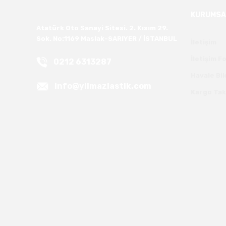
KURUMSA
Atatürk Oto Sanayi Sitesi. 2. Kısım 29.
Sok. No:1169 Maslak-SARIYER / İSTANBUL
İletişim
İletişim 
0212 6313287
Havale Bi
info@yilmazlastik.com
Kargo Tak